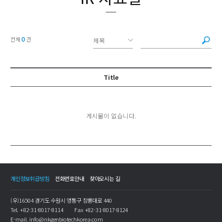
0
전체
건
Title
게시물이 없습니다.
개인정보취급방침
전화번호안내
찾아오시는 길
(우)16504 경기도 수원시 영통구 창룡대로 440
Tel.
+82-31-8017-8114
Fax
+82-31-8017-8124
E-mail.
info@nkgenbiotechkorea.com