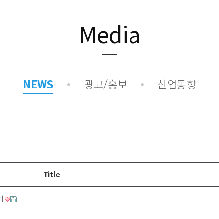
- NK365 Pet
Media
NEWS
광고/홍보
산업동향
Title
대