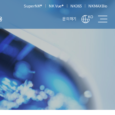
SuperNK®
NK Vue®
NK365
NKMAXBio
전
KO
용
문의하기
체
메
뉴
차
보
기
고
생