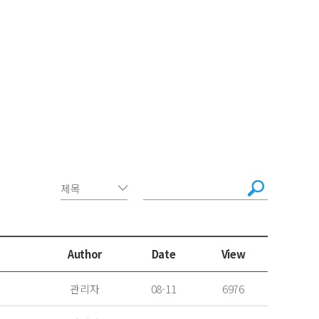
Author
Date
View
관리자
08-11
6976