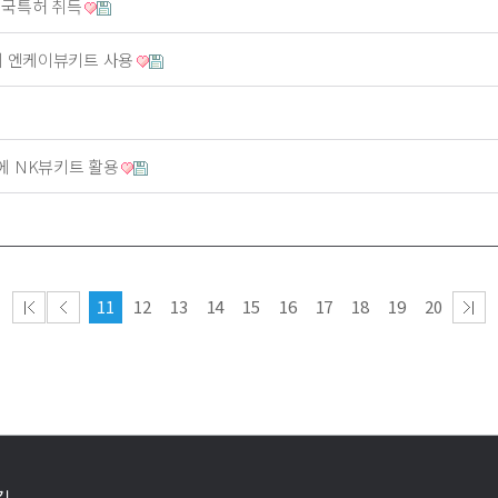
미국특허 취득
에 엔케이뷰키트 사용
에 NK뷰키트 활용
11
12
13
14
15
16
17
18
19
20
길