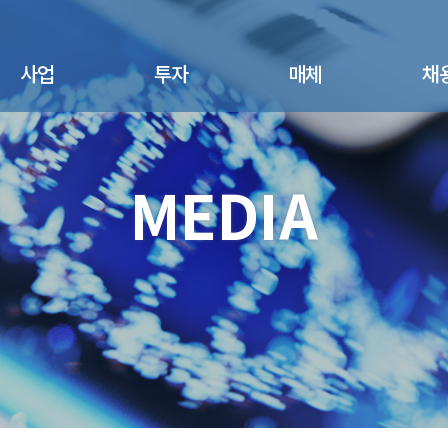
사업
투자
매체
채
면역세포치료제
공지사항
뉴스
채용절
- 면역세포치료제
MEDIA
주가정보
광고/홍보
채용공
- Pipeline
공시정보
산업동향
복리후
진단키트사업
- NK세포 활성도 검사
IR 자료실
- NK뷰키트
- FAQs
엔케이젠바이오텍코
리아 스토리
건강기능식품
- NK365
연구용시약
반려동물사업
- NK PUPPY