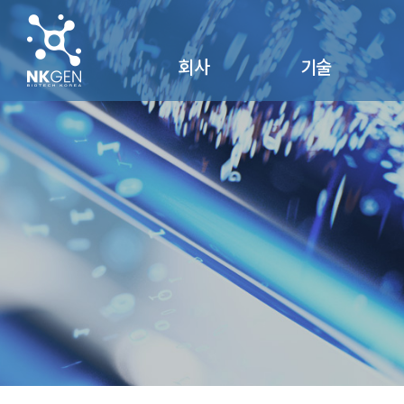
회사
기술
회사개요
NK세포
회사연혁
SuperNK®
찾아오시는 길
NK Vue®
연구 및 제품자료