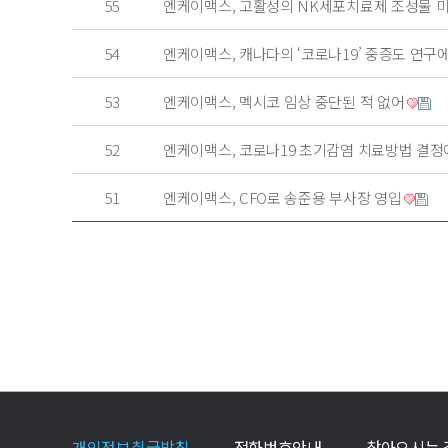
55
엔케이맥스, 고활성의 NK세포치료제 조성물 
54
엔케이맥스, 캐나다의 ‘코로나19’ 중증도 연구
53
엔케이맥스, 멕시코 임상 중단된 적 없어
52
엔케이맥스, 코로나19 초기감염 치료방법 결정
51
엔케이맥스, CFO로 송준용 부사장 영입
개인정보취급방침
전화번호안내
찾아오시는 