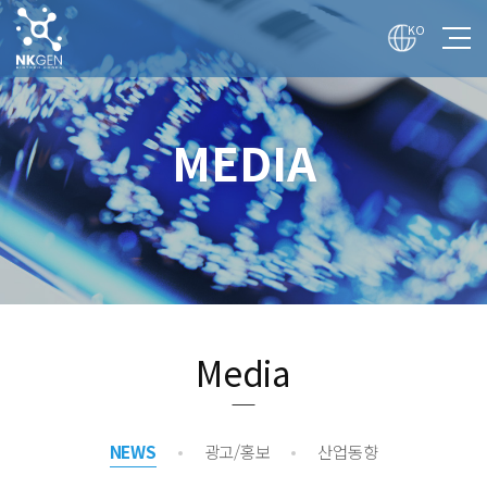
전
체
KO
메
뉴
보
기
회사
MEDIA
기술
사업
투자
매체
채용
Media
NEWS
광고/홍보
산업동향