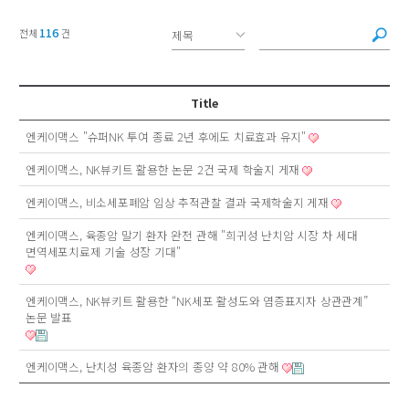
116
전체
건
Title
엔케이맥스 "슈퍼NK 투여 종료 2년 후에도 치료효과 유지"
엔케이맥스, NK뷰키트 활용한 논문 2건 국제 학술지 게재
엔케이맥스, 비소세포폐암 임상 추적관찰 결과 국제학술지 게재
엔케이맥스, 육종암 말기 환자 완전 관해 "희귀성 난치암 시장 차 세대
면역세포치료제 기술 성장 기대"
엔케이맥스, NK뷰키트 활용한 “NK세포 활성도와 염증표지자 상관관계”
논문 발표
엔케이맥스, 난치성 육종암 환자의 종양 약 80% 관해