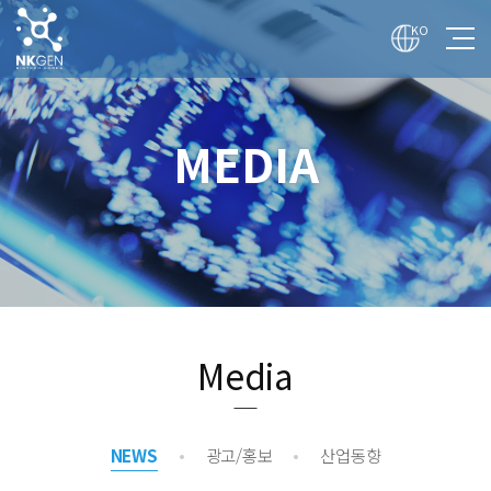
전
체
KO
메
뉴
보
기
회사
MEDIA
기술
사업
투자
매체
채용
Media
NEWS
광고/홍보
산업동향