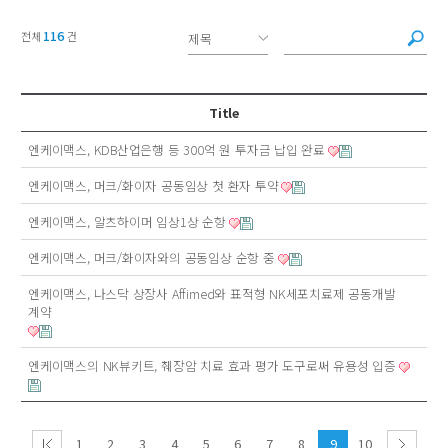
116
전체
건
Title
엔케이맥스, KDB산업은행 등 300억 원 투자금 납입 완료
엔케이맥스, 머크/화이자 공동임상 첫 환자 투약
엔케이맥스, 알츠하이머 임상1상 순항
엔케이맥스, 머크/화이자와의 공동임상 순항 중
엔케이맥스, 나스닥 상장사 Affimed와 표적형 NK세포치료제 공동개발
계약
엔케이맥스의 NK뷰키트, 췌장암 치료 효과 평가 도구로써 유용성 입증
1
2
3
4
5
6
7
8
9
10