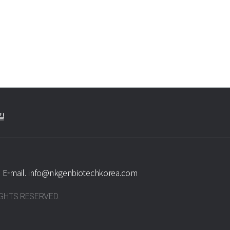
길
E-mail.
info@nkgenbiotechkorea.com
RIGHTS RESERVED.