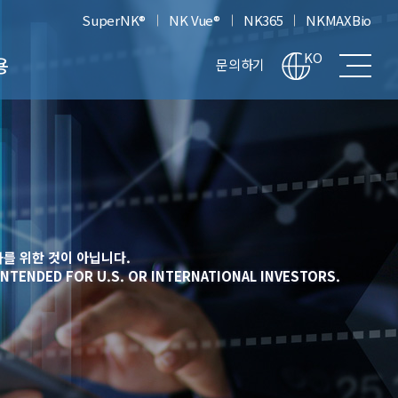
SuperNK®
NK Vue®
NK365
NKMAXBio
전
KO
용
문의하기
체
메
뉴
차
보
기
고
생
를 위한 것이 아닙니다.
INTENDED FOR U.S. OR INTERNATIONAL INVESTORS.