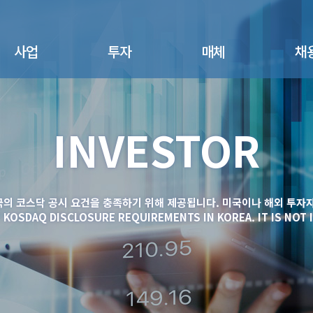
사업
투자
매체
채
면역세포치료제
공지사항
뉴스
채용절
- 면역세포치료제
INVESTOR
주가정보
광고/홍보
채용공
- Pipeline
공시정보
산업동향
복리후
진단키트사업
- NK세포 활성도 검사
IR 자료실
- NK뷰키트
국의 코스닥 공시 요건을 충족하기 위해 제공됩니다. 미국이나 해외 투자자
- FAQs
엔케이젠바이오텍코
T KOSDAQ DISCLOSURE REQUIREMENTS IN KOREA. IT IS NOT 
리아 스토리
건강기능식품
- NK365
연구용시약
반려동물사업
- NK PUPPY