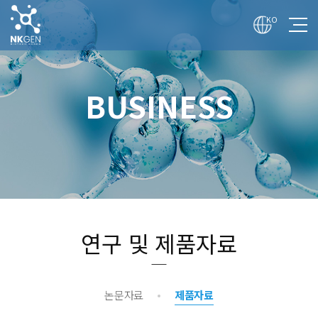
전
체
KO
메
뉴
보
기
회사
BUSINESS
기술
사업
투자
매체
채용
연구 및 제품자료
논문자료
제품자료